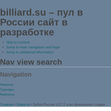
billiard.su – пул в
России
сайт в
разработке
Skip to content
Jump to main navigation and login
Jump to additional information
Nav view search
Navigation
Новости
Турниры
Рейтинги
Главная
•
Новости
•
Кубок России U17 2 этап финальная стадия