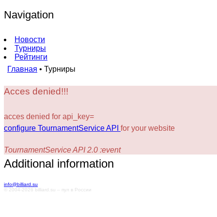
Navigation
Новости
Турниры
Рейтинги
Главная
•
Турниры
Acces denied!!!
acces denied for api_key=
configure TournamentService API
for your website
TournamentService API 2.0 :event
Additional information
info@billiard.su
© 2004-2026 billiard.su – пул в России