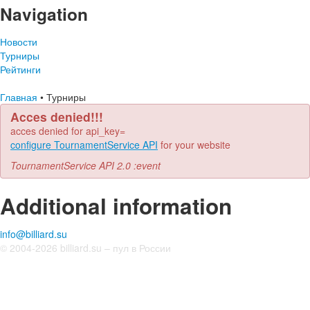
Navigation
Новости
Турниры
Рейтинги
Главная
•
Турниры
Acces denied!!!
acces denied for api_key=
configure TournamentService API
for your website
TournamentService API 2.0 :event
Additional information
info@billiard.su
© 2004-2026 billiard.su – пул в России